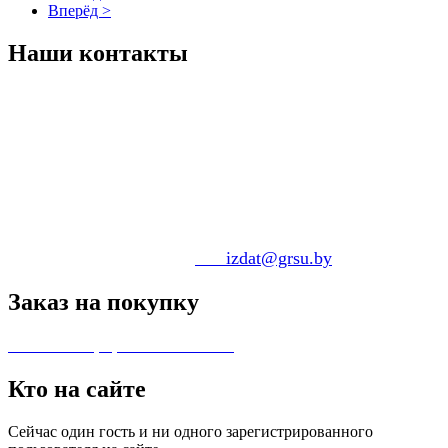
Вперёд >
Наши
контакты
За
к
ажите изданную ИЦ литературу
по адресу:
230009, г. Гродно, бул. Ленинского
Комсомола, д. 5,
Издательский центр ГрГУ им. Янки Купалы .
по тел. 8-(0152)-55-67-69.
по электронной почте:
pko
_izdat@grsu.by
Заказ
на покупку
Способы оформления заказа.
Кто
на сайте
Сейчас один гость и ни одного зарегистрированного