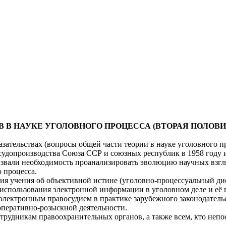
В
В НАУКЕ УГОЛОВНОГО ПРОЦЕССА
(ВТОРАЯ ПОЛОВИ
казательствах (вопросы общей части теории в науке уголовного 
удопроизводства Союза ССР и союзных республик в 1958 году и
звали необходимость проанализировать эволюцию научных взгля
 процесса.
я учения об объективной истине (уголовно-процессуальный дис
 использования электронной информации в уголовном деле и её
 электронным правосудием в практике зарубежного законодатель
перативно-розыскной деятельности.
отрудникам правоохранительных органов, а также всем, кто непо