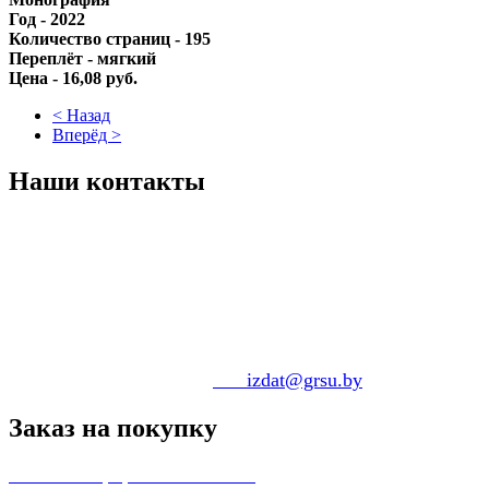
Год - 2022
Количество страниц - 195
Переплёт - мягкий
Цена - 16,08 руб.
< Назад
Вперёд >
Наши
контакты
За
к
ажите изданную ИЦ литературу
по адресу:
230009, г. Гродно, бул. Ленинского Комсомола,
Издательский центр ГрГУ им. Янки Купалы .
по тел. 8-(0152)-55-67-69.
по электронной почте:
pko
_izdat@grsu.by
Заказ
на покупку
Способы оформления заказа.